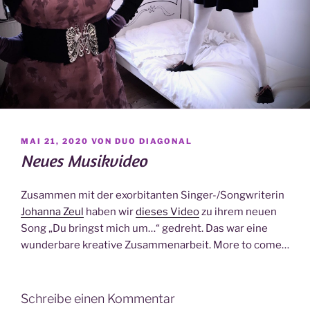
VERÖFFENTLICHT
MAI 21, 2020
VON
DUO DIAGONAL
AM
Neues Musikvideo
Zusammen mit der exorbitanten Singer-/Songwriterin
Johanna Zeul
haben wir
dieses Video
zu ihrem neuen
Song „Du bringst mich um…“ gedreht. Das war eine
wunderbare kreative Zusammenarbeit. More to come…
Schreibe einen Kommentar