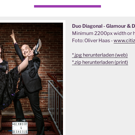
Duo Diagonal - Glamour & 
Minimum 2200px width or h
Foto: Oliver Haas -
www.citi
*.jpg herunterladen (web)
*.zip herunterladen (print)