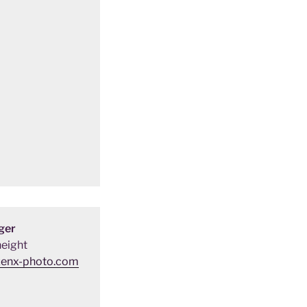
ger
eight
zenx-photo.com