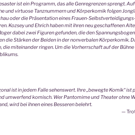
saster ist ein Programm, das alle Genregrenzen sprengt. Auf
e und virtuose Tanznummern und Körperkomik folgen Jongla
schau oder die Präsentation eines Frauen-Selbstverteidigungs
ren. Kozsey und Ehrich haben mit ihren neu geschaffenen Alt
Roger dabei zwei Figuren gefunden, die den Spannungsbogen
gen die Stärken der Beiden in der nonverbalen Körperkomik. D
, die miteinander ringen. Um die Vorherrschaft auf der Bühne
blikums.
nal ist in jedem Falle sehenswert. Ihre „bewegte Komik“ ist p
und umwerfend komisch. Wer Pantomime und Theater ohne W
nd, wird bei ihnen eines Besseren belehrt.
Tro