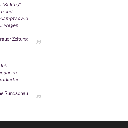
m “Kaktus”
en und
enkampf sowie
nur wegen
rauer Zeitung
rich
epaar im
rodierten –
he Rundschau