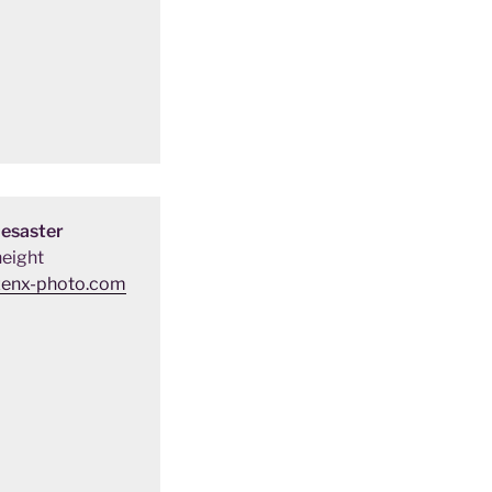
Desaster
eight
zenx-photo.com