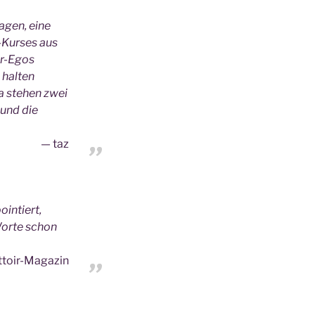
gen, eine
-Kurses aus
er-Egos
 halten
a stehen zwei
 und die
taz
ointiert,
orte schon
ttoir-Magazin