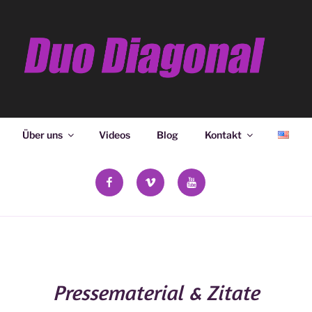
ONAL
Über uns
Videos
Blog
Kontakt
facebook
vimeo
YouTube
Pressematerial & Zitate