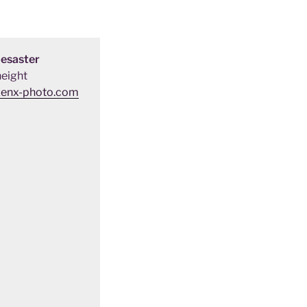
Desaster
eight
zenx-photo.com