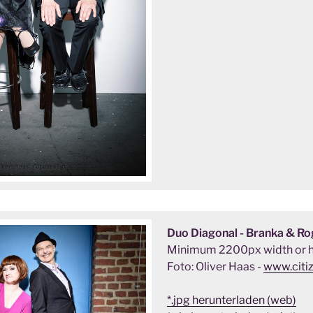
Duo Diagonal - Branka & Ro
Minimum 2200px width or h
Foto: Oliver Haas -
www.citi
*.jpg herunterladen (web)