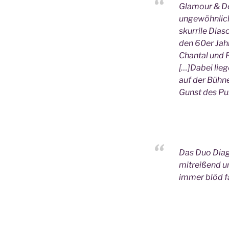
Glamour & De
ungewöhnlich
skurrile Dia
den 60er Jah
Chantal und 
[…]Dabei lie
auf der Bühne
Gunst des Pu
Das Duo Diago
mitreißend 
immer blöd fa