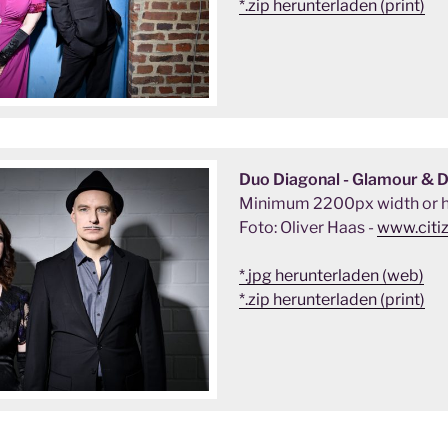
*.zip herunterladen (print)
Duo Diagonal - Glamour & 
Minimum 2200px width or h
Foto: Oliver Haas -
www.citi
*.jpg herunterladen (web)
*.zip herunterladen (print)