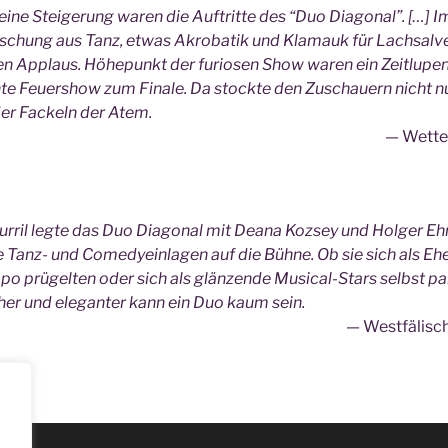
ine Steigerung waren die Auftritte des “Duo Diagonal”. […] I
ischung aus Tanz, etwas Akrobatik und Klamauk für Lachsalv
n Applaus. Höhepunkt der furiosen Show waren ein Zeitlup
nte Feuershow zum Finale. Da stockte den Zuschauern nicht 
r Fackeln der Atem.
Wette
urril legte das Duo Diagonal mit Deana Kozsey und Holger Eh
e Tanz- und Comedyeinlagen auf die Bühne. Ob sie sich als Eh
po prügelten oder sich als glänzende Musical-Stars selbst pa
her und eleganter kann ein Duo kaum sein.
Westfälisc