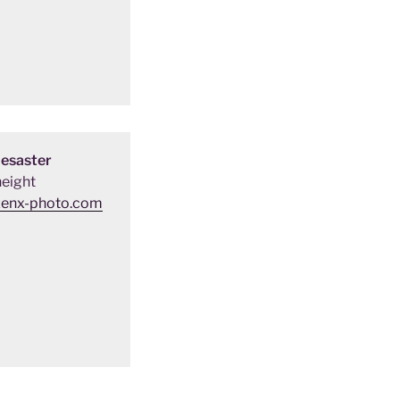
Desaster
eight
zenx-photo.com