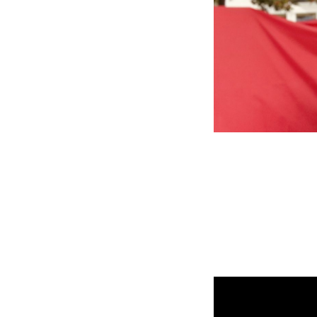
Video-
Player