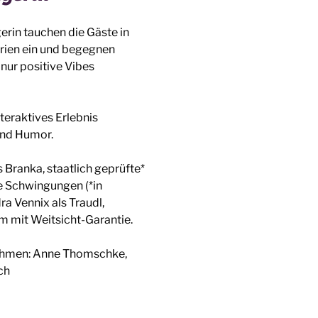
erin tauchen die Gäste in
erien ein und begegnen
nur positive Vibes
teraktives Erlebnis
und Humor.
 Branka, staatlich geprüfte*
ve Schwingungen (*in
ra Vennix als Traudl,
um mit Weitsicht-Garantie.
ahmen: Anne Thomschke,
ch