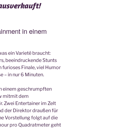
ausverkauft!
inment in einem
was ein Varieté braucht:
rs, beeindruckende Stunts
in furioses Finale, viel Humor
e – in nur 6 Minuten.
 in einem geschrumpften
ow mitmit dem
r. Zwei Entertainer im Zelt
d der Direktor draußen für
e Vorstellung folgt auf die
mour pro Quadratmeter geht