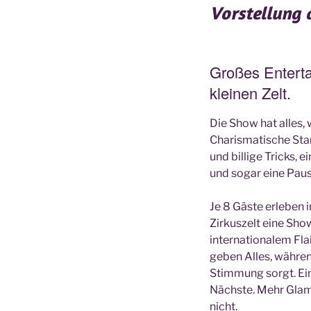
Vorstellung 
Großes Enterta
kleinen Zelt.
Die Show hat alles, 
Charismatische Sta
und billige Tricks, e
und sogar eine Paus
Je 8 Gäste erleben
Zirkuszelt eine Sh
internationalem Flai
geben Alles, währen
Stimmung sorgt. Ein
Nächste. Mehr Gla
nicht.