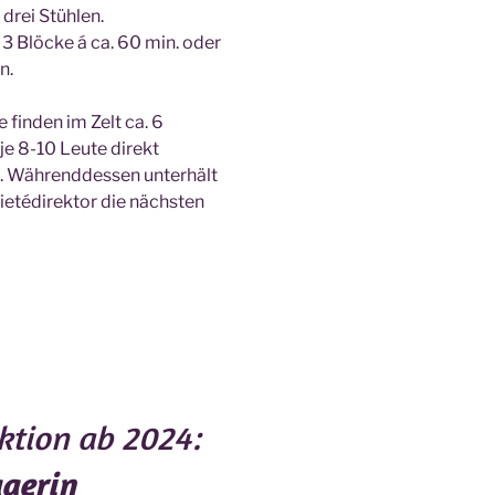
drei Stühlen.
 3 Blöcke á ca. 60 min. oder
n.
 finden im Zelt ca. 6
je 8-10 Leute direkt
t. Währenddessen unterhält
ietédirektor die nächsten
ktion ab 2024:
gerin