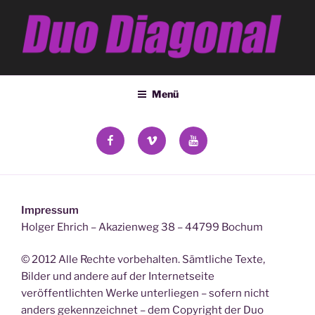
Zum
Inhalt
springen
DUO DIAGONAL
Deana Kozsey & Holger Ehrich
Menü
facebook
vimeo
YouTube
Impressum
Holger Ehrich – Akazienweg 38 – 44799 Bochum
© 2012 Alle Rechte vorbehalten. Sämtliche Texte,
Bilder und andere auf der Internetseite
veröffentlichten Werke unterliegen – sofern nicht
anders gekennzeichnet – dem Copyright der Duo