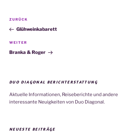
Beitragsnavigation
Vorheriger
ZURÜCK
Beitrag
Glühweinkabarett
Nächster
WEITER
Beitrag
Branka & Roger
DUO DIAGONAL BERICHTERSTATTUNG
Aktuelle Informationen, Reiseberichte und andere
interessante Neuigkeiten von Duo Diagonal.
NEUESTE BEITRÄGE