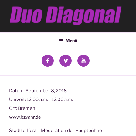
Zum
Inhalt
springen
DUO DIAGONAL
Deana Kozsey & Holger Ehrich
Menü
facebook
vimeo
YouTube
Datum:
September 8, 2018
Uhrzeit:
12:00 a.m. - 12:00 a.m.
Ort:
Bremen
www.bzvahr.de
Stadtteilfest – Moderation der Hauptbühne