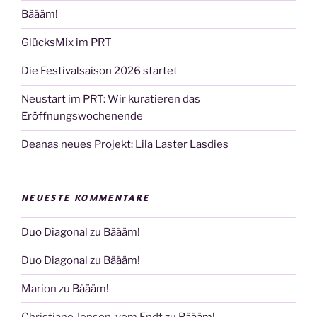
Bäääm!
GlücksMix im PRT
Die Festivalsaison 2026 startet
Neustart im PRT: Wir kuratieren das
Eröffnungswochenende
Deanas neues Projekt: Lila Laster Lasdies
NEUESTE KOMMENTARE
Duo Diagonal
zu
Bäääm!
Duo Diagonal
zu
Bäääm!
Marion
zu
Bäääm!
Christiane Jensen-vom Endt
zu
Bäääm!