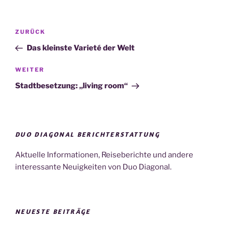
Beitragsnavigation
Vorheriger
ZURÜCK
Beitrag
Das kleinste Varieté der Welt
Nächster
WEITER
Beitrag
Stadtbesetzung: „living room“
DUO DIAGONAL BERICHTERSTATTUNG
Aktuelle Informationen, Reiseberichte und andere
interessante Neuigkeiten von Duo Diagonal.
NEUESTE BEITRÄGE