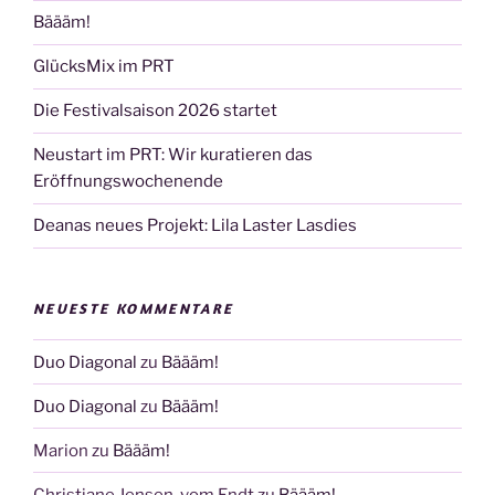
Bäääm!
GlücksMix im PRT
Die Festivalsaison 2026 startet
Neustart im PRT: Wir kuratieren das
Eröffnungswochenende
Deanas neues Projekt: Lila Laster Lasdies
NEUESTE KOMMENTARE
Duo Diagonal
zu
Bäääm!
Duo Diagonal
zu
Bäääm!
Marion
zu
Bäääm!
Christiane Jensen-vom Endt
zu
Bäääm!