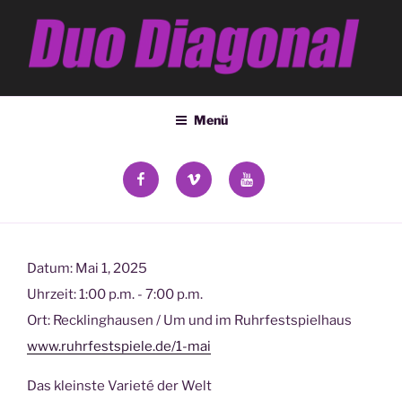
Zum
Inhalt
springen
DUO DIAGONAL
Deana Kozsey & Holger Ehrich
Menü
facebook
vimeo
YouTube
Datum:
Mai 1, 2025
Uhrzeit:
1:00 p.m. - 7:00 p.m.
Ort:
Recklinghausen / Um und im Ruhrfestspielhaus
www.ruhrfestspiele.de/1-mai
Das kleinste Varieté der Welt