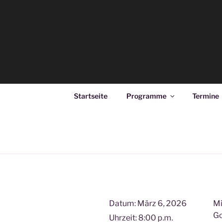
Zum
Inhalt
springen
DUO DIAG
Deana Kozsey & Holger Ehrich
Startseite
Programme
Termine
Datum:
März 6, 2026
Mi
Go
Uhrzeit:
8:00 p.m.