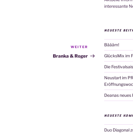
interessante N
NEUESTE BEIT
Bäääm!
WEITER
Nächster
Beitrag
GlücksMix im 
Branka & Roger
Die Festivalsai
Neustart im PR
Eröffnungswo
Deanas neues Pr
NEUESTE KOM
Duo Diagonal
z