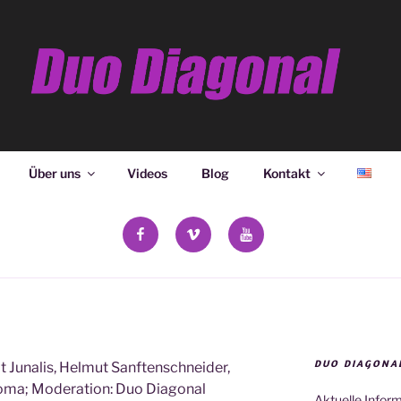
ONAL
Über uns
Videos
Blog
Kontakt
facebook
vimeo
YouTube
DUO DIAGONA
t Junalis, Helmut Sanftenschneider,
ma; Moderation: Duo Diagonal
Aktuelle Infor