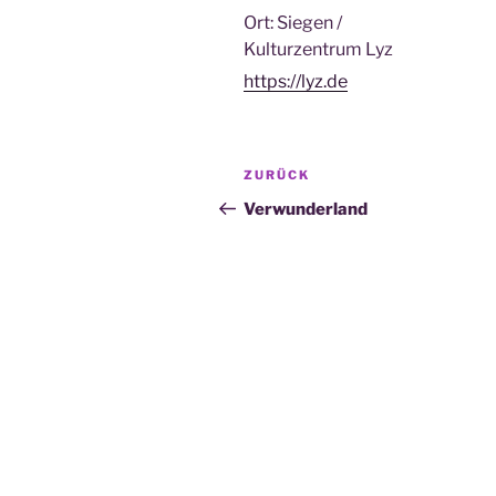
Ort:
Siegen /
Kulturzentrum Lyz
https://lyz.de
Beitragsnavigation
Vorheriger
ZURÜCK
Beitrag
Verwunderland