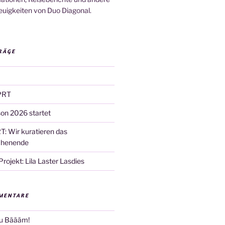
euigkeiten von Duo Diagonal.
RÄGE
PRT
son 2026 startet
T: Wir kuratieren das
chenende
ojekt: Lila Laster Lasdies
MENTARE
u
Bäääm!