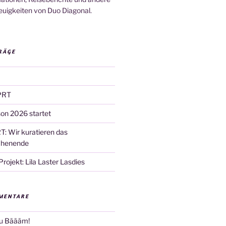
euigkeiten von Duo Diagonal.
RÄGE
PRT
son 2026 startet
T: Wir kuratieren das
chenende
ojekt: Lila Laster Lasdies
MENTARE
u
Bäääm!