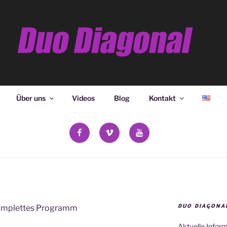
ONAL
Über uns
Videos
Blog
Kontakt
facebook
vimeo
YouTube
DUO DIAGONA
mplettes Programm
Aktuelle Infor