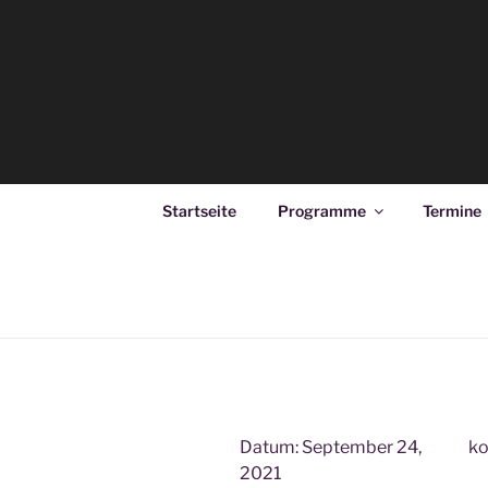
Zum
Inhalt
springen
DUO DIAG
Deana Kozsey & Holger Ehrich
Startseite
Programme
Termine
Datum:
September 24,
ko
2021