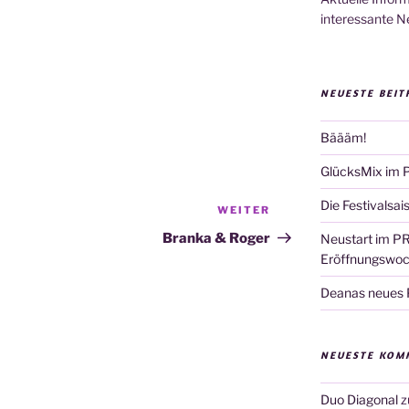
interessante N
NEUESTE BEIT
Bäääm!
GlücksMix im 
Die Festivalsai
WEITER
Nächster
Beitrag
Branka & Roger
Neustart im PR
Eröffnungswo
Deanas neues Pr
NEUESTE KOM
Duo Diagonal
z