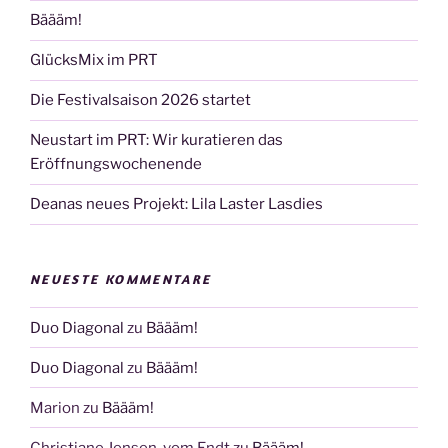
Bäääm!
GlücksMix im PRT
Die Festivalsaison 2026 startet
Neustart im PRT: Wir kuratieren das
Eröffnungswochenende
Deanas neues Projekt: Lila Laster Lasdies
NEUESTE KOMMENTARE
Duo Diagonal
zu
Bäääm!
Duo Diagonal
zu
Bäääm!
Marion
zu
Bäääm!
Christiane Jensen-vom Endt
zu
Bäääm!