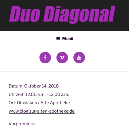
Zum
Inhalt
springen
DUO DIAGONAL
Deana Kozsey & Holger Ehrich
Menü
facebook
vimeo
YouTube
Datum:
Oktober 14, 2018
Uhrzeit:
12:00 a.m. - 12:00 a.m.
Ort:
Dinslaken / Alte Apotheke
www.blog.zur-alten-apotheke.de
Vorpremiere