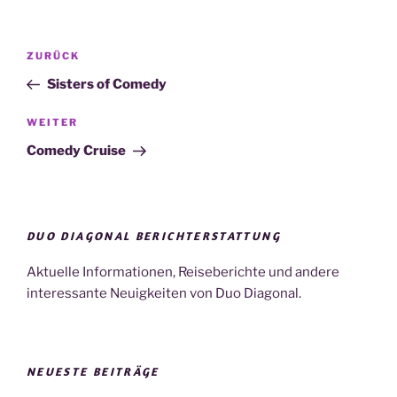
Beitragsnavigation
Vorheriger
ZURÜCK
Beitrag
Sisters of Comedy
Nächster
WEITER
Beitrag
Comedy Cruise
DUO DIAGONAL BERICHTERSTATTUNG
Aktuelle Informationen, Reiseberichte und andere
interessante Neuigkeiten von Duo Diagonal.
NEUESTE BEITRÄGE