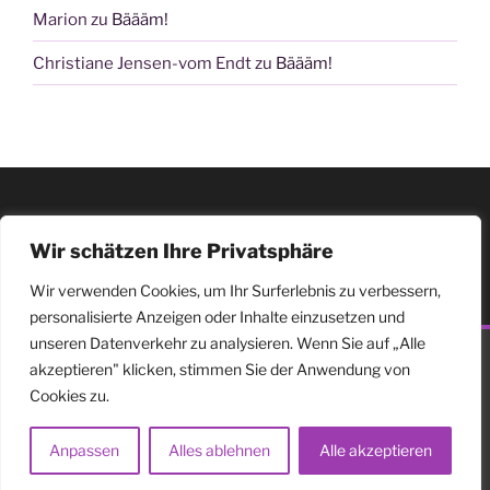
Marion
zu
Bäääm!
Christiane Jensen-vom Endt
zu
Bäääm!
Wir schätzen Ihre Privatsphäre
Wir verwenden Cookies, um Ihr Surferlebnis zu verbessern,
personalisierte Anzeigen oder Inhalte einzusetzen und
unseren Datenverkehr zu analysieren. Wenn Sie auf „Alle
akzeptieren" klicken, stimmen Sie der Anwendung von
facebook
vimeo
YouTube
Cookies zu.
©
2026 Duo Diagonal //
Impressum & Datenschutz
Anpassen
Alles ablehnen
Alle akzeptieren