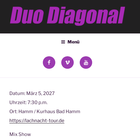
Zum
Inhalt
springen
DUO DIAGONAL
Deana Kozsey & Holger Ehrich
Menü
facebook
vimeo
YouTube
Datum:
März 5, 2027
Uhrzeit:
7:30 p.m.
Ort:
Hamm / Kurhaus Bad Hamm
https://lachnacht-tour.de
Mix Show