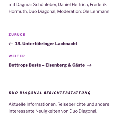
mit Dagmar Schönleber, Daniel Helfrich, Frederik
Hormuth, Duo Diagonal, Moderation: Ole Lehmann
Beitragsnavigation
Vorheriger
ZURÜCK
Beitrag
13. Unterföhringer Lachnacht
Nächster
WEITER
Beitrag
Bottrops Beste – Eisenberg & Gäste
DUO DIAGONAL BERICHTERSTATTUNG
Aktuelle Informationen, Reiseberichte und andere
interessante Neuigkeiten von Duo Diagonal.