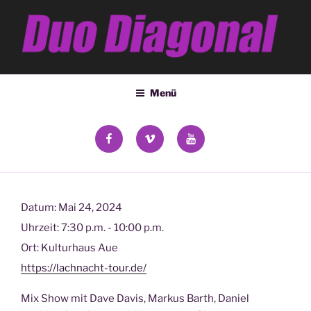
Zum
Inhalt
springen
DUO DIAGONAL
Deana Kozsey & Holger Ehrich
Menü
facebook
vimeo
YouTube
Datum:
Mai 24, 2024
Uhrzeit:
7:30 p.m. - 10:00 p.m.
Ort:
Kulturhaus Aue
https://lachnacht-tour.de/
Mix Show mit Dave Davis, Markus Barth, Daniel