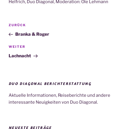
Helfrich, Duo Diagonal, Moderation: Ole Lehmann
Beitragsnavigation
Vorheriger
ZURÜCK
Beitrag
Branka & Roger
Nächster
WEITER
Beitrag
Lachnacht
DUO DIAGONAL BERICHTERSTATTUNG
Aktuelle Informationen, Reiseberichte und andere
interessante Neuigkeiten von Duo Diagonal.
NEUESTE BEITRÄGE