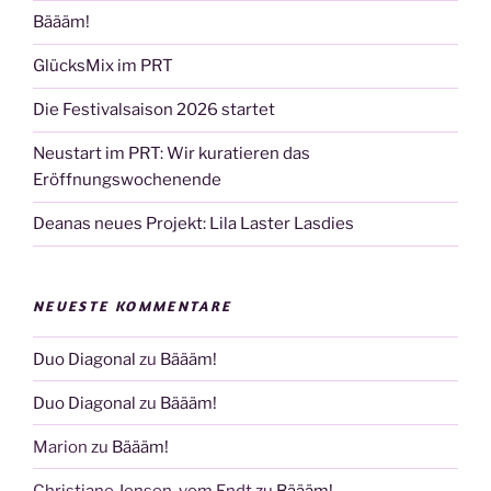
Bäääm!
GlücksMix im PRT
Die Festivalsaison 2026 startet
Neustart im PRT: Wir kuratieren das
Eröffnungswochenende
Deanas neues Projekt: Lila Laster Lasdies
NEUESTE KOMMENTARE
Duo Diagonal
zu
Bäääm!
Duo Diagonal
zu
Bäääm!
Marion
zu
Bäääm!
Christiane Jensen-vom Endt
zu
Bäääm!