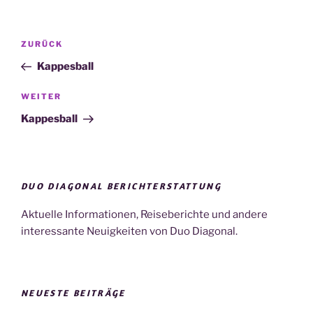
Beitragsnavigation
Vorheriger
ZURÜCK
Beitrag
Kappesball
Nächster
WEITER
Beitrag
Kappesball
DUO DIAGONAL BERICHTERSTATTUNG
Aktuelle Informationen, Reiseberichte und andere
interessante Neuigkeiten von Duo Diagonal.
NEUESTE BEITRÄGE