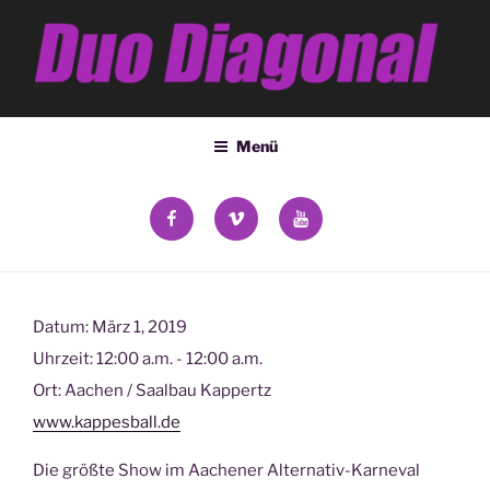
Zum
Inhalt
springen
DUO DIAGONAL
Deana Kozsey & Holger Ehrich
Menü
facebook
vimeo
YouTube
Datum:
März 1, 2019
Uhrzeit:
12:00 a.m. - 12:00 a.m.
Ort:
Aachen / Saalbau Kappertz
www.kappesball.de
Die größte Show im Aachener Alternativ-Karneval