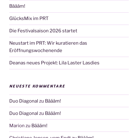
Bäääm!
GlücksMix im PRT
Die Festivalsaison 2026 startet
Neustart im PRT: Wir kuratieren das
Eröffnungswochenende
Deanas neues Projekt: Lila Laster Lasdies
NEUESTE KOMMENTARE
Duo Diagonal
zu
Bäääm!
Duo Diagonal
zu
Bäääm!
Marion
zu
Bäääm!
Christiane Jensen-vom Endt
zu
Bäääm!