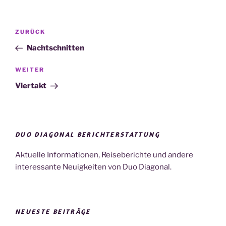
Beitragsnavigation
Vorheriger
ZURÜCK
Beitrag
Nachtschnitten
Nächster
WEITER
Beitrag
Viertakt
DUO DIAGONAL BERICHTERSTATTUNG
Aktuelle Informationen, Reiseberichte und andere
interessante Neuigkeiten von Duo Diagonal.
NEUESTE BEITRÄGE