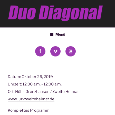
Zum
Inhalt
springen
DUO DIAGONAL
Deana Kozsey & Holger Ehrich
Menü
facebook
vimeo
YouTube
Datum:
Oktober 26, 2019
Uhrzeit:
12:00 a.m. - 12:00 a.m.
Ort:
Höhr-Grenzhausen / Zweite Heimat
www.juz-zweiteheimat.de
Komplettes Programm