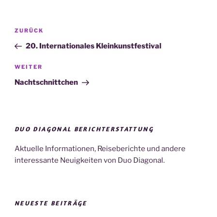
Beitragsnavigation
Vorheriger
ZURÜCK
Beitrag
20. Internationales Kleinkunstfestival
Nächster
WEITER
Beitrag
Nachtschnittchen
DUO DIAGONAL BERICHTERSTATTUNG
Aktuelle Informationen, Reiseberichte und andere
interessante Neuigkeiten von Duo Diagonal.
NEUESTE BEITRÄGE