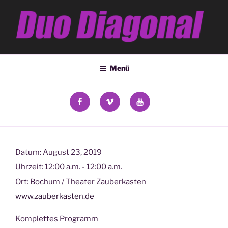
Zum
Inhalt
springen
DUO DIAGONAL
Deana Kozsey & Holger Ehrich
Menü
facebook
vimeo
YouTube
Datum:
August 23, 2019
Uhrzeit:
12:00 a.m. - 12:00 a.m.
Ort:
Bochum / Theater Zauberkasten
www.zauberkasten.de
Komplettes Programm