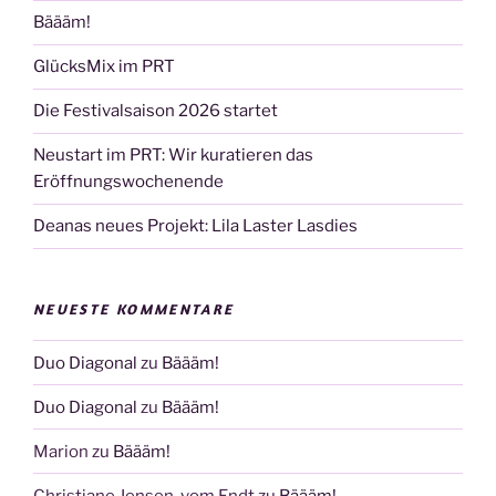
Bäääm!
GlücksMix im PRT
Die Festivalsaison 2026 startet
Neustart im PRT: Wir kuratieren das
Eröffnungswochenende
Deanas neues Projekt: Lila Laster Lasdies
NEUESTE KOMMENTARE
Duo Diagonal
zu
Bäääm!
Duo Diagonal
zu
Bäääm!
Marion
zu
Bäääm!
Christiane Jensen-vom Endt
zu
Bäääm!