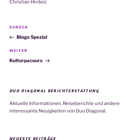
Christian Hirdes)
Beitragsnavigation
Vorheriger
ZURÜCK
Beitrag
Bingo Spezial
Nächster
WEITER
Beitrag
Kulturpacours
DUO DIAGONAL BERICHTERSTATTUNG
Aktuelle Informationen, Reiseberichte und andere
interessante Neuigkeiten von Duo Diagonal.
NEUESTE BEITRÄGE