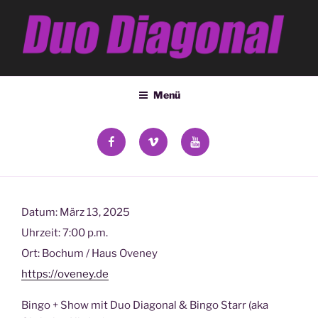
Zum
Inhalt
springen
DUO DIAGONAL
Deana Kozsey & Holger Ehrich
Menü
facebook
vimeo
YouTube
Datum:
März 13, 2025
Uhrzeit:
7:00 p.m.
Ort:
Bochum / Haus Oveney
https://oveney.de
Bingo + Show mit Duo Diagonal & Bingo Starr (aka