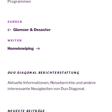
Programmen
Beitragsnavigation
Vorheriger
ZURÜCK
Beitrag
Glamour & Desaster
Nächster
WEITER
Beitrag
Homekneiping
DUO DIAGONAL BERICHTERSTATTUNG
Aktuelle Informationen, Reiseberichte und andere
interessante Neuigkeiten von Duo Diagonal.
NEUESTE BEITRÄGE