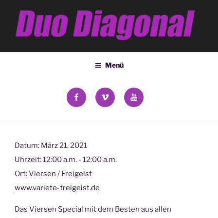
Zum
Inhalt
springen
DUO DIAGONAL
Deana Kozsey & Holger Ehrich
Menü
facebook
vimeo
YouTube
Datum:
März 21, 2021
Uhrzeit:
12:00 a.m. - 12:00 a.m.
Ort:
Viersen / Freigeist
www.variete-freigeist.de
Das Viersen Special mit dem Besten aus allen