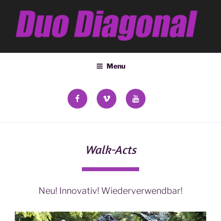
Skip
to
content
DUO DIAGONAL
Deana Kozsey & Holger Ehrich
Menu
facebook
vimeo
YouTube
Walk-Acts
Neu! Innovativ! Wiederverwendbar!